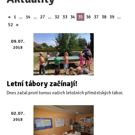
«
1
…
14
…
27
…
32
33
34
35
36
37
38
39
…
52
»
09.07.
2018
Letní tábory začínají!
Dnes začal první turnus našich letošních příměstských tábor.
02.07.
2018