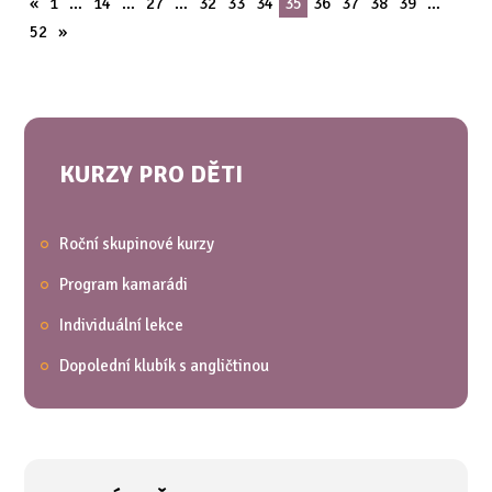
«
1
…
14
…
27
…
32
33
34
35
36
37
38
39
…
52
»
KURZY PRO DĚTI
Roční skupinové kurzy
Program kamarádi
Individuální lekce
Dopolední klubík s angličtinou