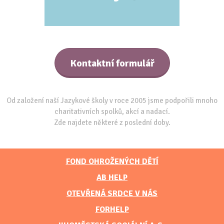
Kontaktní formulář
Od založení naší Jazykové školy v roce 2005 jsme podpořili mnoho
charitativních spolků, akcí a nadací.
Zde najdete některé z poslední doby.
FOND OHROŽENÝCH DĚTÍ
AB HELP
OTEVŘENÁ SRDCE V NÁS
FORHELP