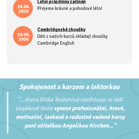
Letní prázdniny začínají
26.06.
Přejeme krásné a pohodové léto!
2026
Cambridgeské zkoušky
10.06.
Děti z našich kurzů skládají zkoušky
2026
Cambridge English
Spokojenost s kurzem a lektorkou
"...
dcera Bětka Teuberová navštěvuje ve Vaší
jazykkové škole
vysoce profesionální, hravé,
motivační, laskavé a radostně vedené kurzy
paní učitelkou Angelikou Kirchen..."