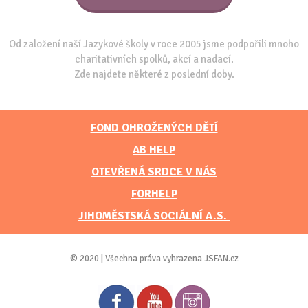
Od založení naší Jazykové školy v roce 2005 jsme podpořili mnoho
charitativních spolků, akcí a nadací.
Zde najdete některé z poslední doby.
FOND OHROŽENÝCH DĚTÍ
AB HELP
OTEVŘENÁ SRDCE V NÁS
FORHELP
JIHOMĚSTSKÁ SOCIÁLNÍ A.S.
© 2020 | Všechna práva vyhrazena JSFAN.cz