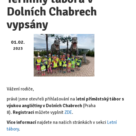
Dolních Chabrech
vypsány
01.02.
2023
Vážení rodiče,
právě jsme otevřeli přihlašování na l
etní příměstský tábor s
výukou angličtiny v Dolních Chabrech
(Praha
8).
Registraci
můžete vyplnit
ZDE
.
Více informací
najdete na našich stránkách v sekci
Letní
tábory
.