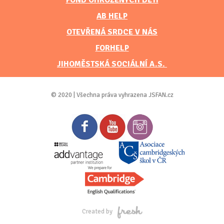
FOND OHROŽENÝCH DĚTÍ
AB HELP
OTEVŘENÁ SRDCE V NÁS
FORHELP
JIHOMĚSTSKÁ SOCIÁLNÍ A.S.
© 2020 | Všechna práva vyhrazena JSFAN.cz
Created by