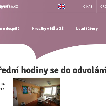
e@jsfan.cz
O NÁS
ORG
pro dospělé
Kroužky v MŠ a ZŠ
Letní tábory
ední hodiny se do odvolání
.04.
017