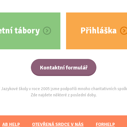
etní tábory
Přihláška
Kontaktní formulář
 Jazykové školy v roce 2005 jsme podpořili mnoho charitativních spolk
Zde najdete některé z poslední doby.
AB HELP
OTEVŘENÁ SRDCE V NÁS
FORHELP