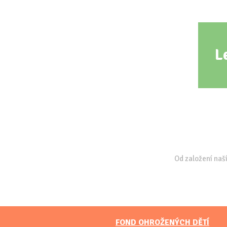
L
Od založení naší
FOND OHROŽENÝCH DĚTÍ