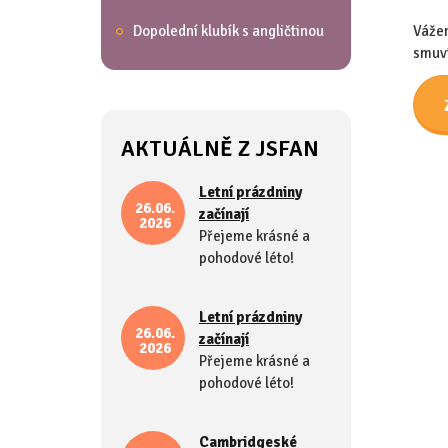
Dopolední klubík s angličtinou
Vážen
smuví
AKTUÁLNĚ Z JSFAN
Letní prázdniny
26.06.
začínají
2026
Přejeme krásné a
pohodové léto!
Letní prázdniny
26.06.
začínají
2026
Přejeme krásné a
pohodové léto!
Cambridgeské