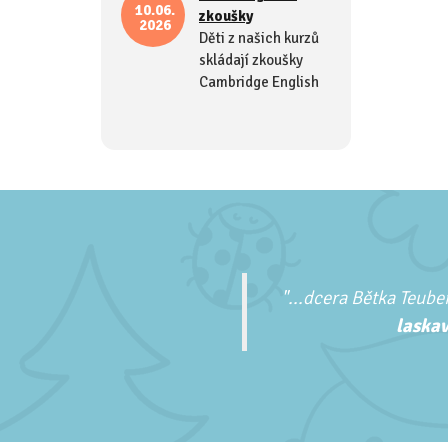
10.06.
zkoušky
2026
Děti z našich kurzů
skládají zkoušky
Cambridge English
"...
dcera Bětka Teuber
laskav