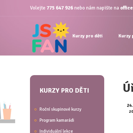
Volejte
775 647 926
nebo nám napište na
offic
Kurzy pro děti
Kurzy 
Úř
KURZY PRO DĚTI
24
Roční skupinové kurzy
2
Program kamarádi
Individuální lekce