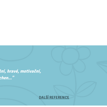
ní, hravé, motivační,
hen..."
DALŠÍ REFERENCE