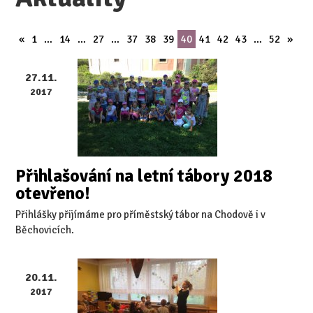
«
1
…
14
…
27
…
37
38
39
40
41
42
43
…
52
»
27.11.
2017
Přihlašování na letní tábory 2018
otevřeno!
Přihlášky přijímáme pro příměstský tábor na Chodově i v
Běchovicích.
20.11.
2017