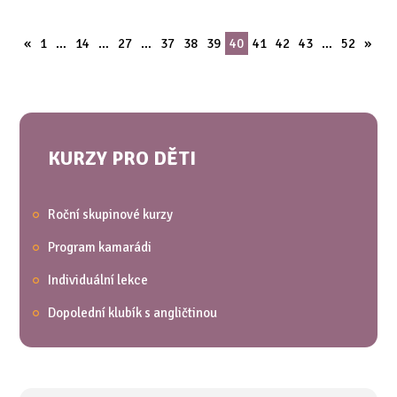
«
1
…
14
…
27
…
37
38
39
40
41
42
43
…
52
»
KURZY PRO DĚTI
Roční skupinové kurzy
Program kamarádi
Individuální lekce
Dopolední klubík s angličtinou