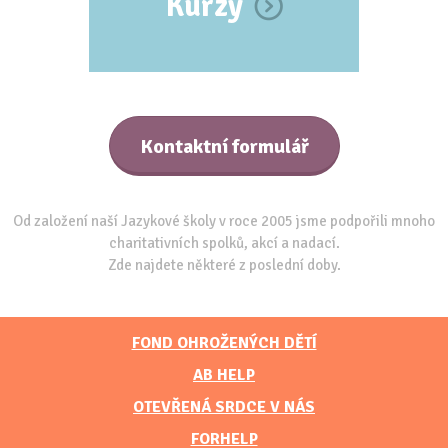
Kurzy
Kontaktní formulář
Od založení naší Jazykové školy v roce 2005 jsme podpořili mnoho
charitativních spolků, akcí a nadací.
Zde najdete některé z poslední doby.
FOND OHROŽENÝCH DĚTÍ
AB HELP
OTEVŘENÁ SRDCE V NÁS
FORHELP