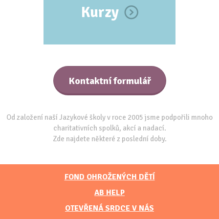
Kurzy
Kontaktní formulář
Od založení naší Jazykové školy v roce 2005 jsme podpořili mnoho
charitativních spolků, akcí a nadací.
Zde najdete některé z poslední doby.
FOND OHROŽENÝCH DĚTÍ
AB HELP
OTEVŘENÁ SRDCE V NÁS