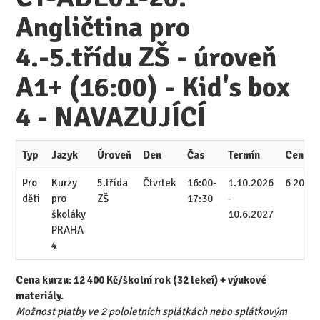
Angličtina pro
4.-5.třídu ZŠ - úroveň
A1+ (16:00) - Kid's box
4 - NAVAZUJÍCÍ
Typ
Jazyk
Úroveň
Den
Čas
Termín
Cena/p
Pro
Kurzy
5.třída
Čtvrtek
16:00-
1.10.2026
6 200 K
děti
pro
ZŠ
17:30
-
školáky
10.6.2027
PRAHA
4
Cena kurzu: 12 400 Kč/školní rok (32 lekcí) + výukové
materiály.
Možnost platby ve 2 pololetních splátkách nebo splátkovým