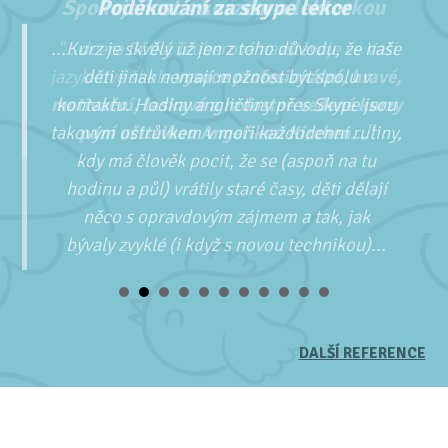
Poděkování za skype lekce
...Kurz je skvělý už jen z toho důvodu, že naše
děti jinak nemají možnost být spolu v
kontaktu. Hodiny angličtiny přes Skype jsou
takovým ostrůvkem v moři každodenní rutiny,
kdy má člověk pocit, že se (aspoň na tu
hodinu a půl) vrátily staré časy, děti dělají
něco s opravdovým zájmem a tak, jak
bývaly zvyklé (i když s novou technikou)...
DALŠÍ REFERENCE