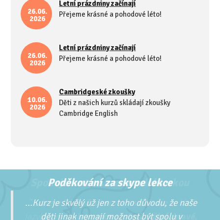
Letní prázdniny začínají
26.06.
Přejeme krásné a pohodové léto!
2026
Letní prázdniny začínají
26.06.
Přejeme krásné a pohodové léto!
2026
Cambridgeské zkoušky
10.06.
Děti z našich kurzů skládají zkoušky
2026
Cambridge English
Poděkování za skype lekce
...Kurz je skvělý už jen z toho důvodu, že naše
děti jinak nemají možnost být spolu v