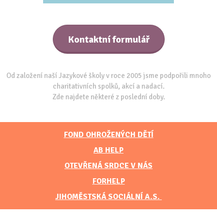
Kontaktní formulář
Od založení naší Jazykové školy v roce 2005 jsme podpořili mnoho
charitativních spolků, akcí a nadací.
Zde najdete některé z poslední doby.
FOND OHROŽENÝCH DĚTÍ
AB HELP
OTEVŘENÁ SRDCE V NÁS
FORHELP
JIHOMĚSTSKÁ SOCIÁLNÍ A.S.