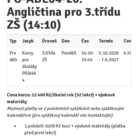
Angličtina pro 3.třídu
ZŠ (14:10)
Typ
Jazyk
Úroveň
Den
Čas
Termín
Cena/
Pro
Kurzy
3.třída
Pondělí
14:10-
5.10.2026
6 200 
děti
pro
ZŠ
15:40
- 7.6.2027
školáky
PRAHA
4
Cena kurzu: 12 400 Kč/školní rok (32 lekcí) + výukové
materiály.
Možnost platby ve 2 pololetních splátkách nebo splátkovým
kalendářem (pro splátkový kalendář nás kontaktujte).
1.pololetí: 6200 Kč kurz + výukové materiály (platba
před první lekcí)