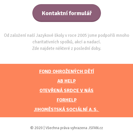
Kontaktní formulář
Od založení naší Jazykové školy v roce 2005 jsme podpořili mnoho
charitativních spolků, akcí a nadací.
Zde najdete některé z poslední doby.
FOND OHROŽENÝCH DĚTÍ
AB HELP
OTEVŘENÁ SRDCE V NÁS
FORHELP
JIHOMĚSTSKÁ SOCIÁLNÍ A.S.
© 2020 | Všechna práva vyhrazena JSFAN.cz