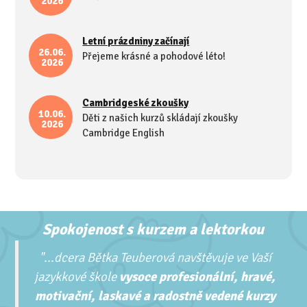
2026
Letní prázdniny začínají
26.06.
Přejeme krásné a pohodové léto!
2026
Cambridgeské zkoušky
10.06.
Děti z našich kurzů skládají zkoušky
2026
Cambridge English
Spokojenost s kurzem a lektorkou
"...
dcera Bětka Teuberová navštěvuje ve Vaší
jazykkové škole
vysoce profesionální, hravé,
motivační, laskavé a radostně vedené kurzy