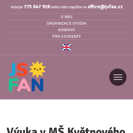
775 647 926
office@jsfan.cz
Volejte
nebo nám napište na
O NÁS
ORGANIZACE STUDIA
KONTAKT
PRO STUDENTY
Výuka v MŠ Květnového