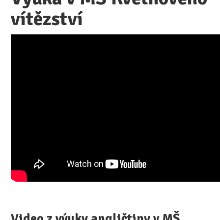
vítězství
Video z výuky angličtiny v MŠ