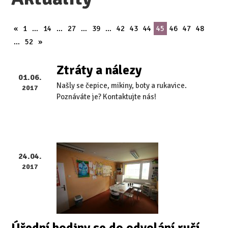
«
1
…
14
…
27
…
39
…
42
43
44
45
46
47
48
…
52
»
Ztráty a nálezy
01.06.
Našly se čepice, mikiny, boty a rukavice.
2017
Poznáváte je? Kontaktujte nás!
24.04.
2017
Úřední hodiny se do odvolání ruší