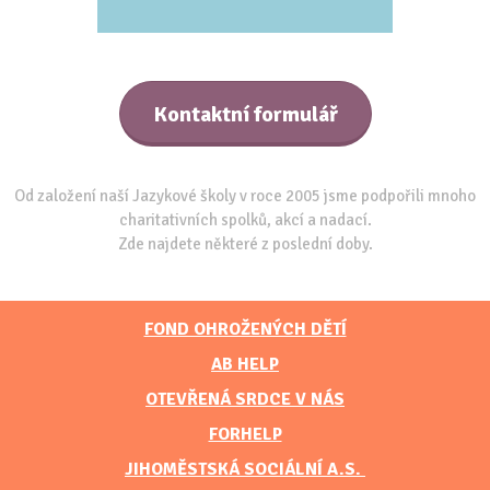
Kontaktní formulář
Od založení naší Jazykové školy v roce 2005 jsme podpořili mnoho
charitativních spolků, akcí a nadací.
Zde najdete některé z poslední doby.
FOND OHROŽENÝCH DĚTÍ
AB HELP
OTEVŘENÁ SRDCE V NÁS
FORHELP
JIHOMĚSTSKÁ SOCIÁLNÍ A.S.