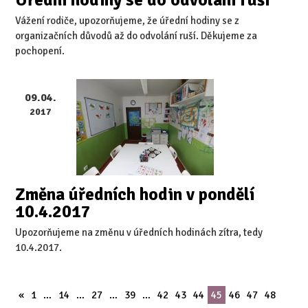
Vážení rodiče, upozorňujeme, že úřední hodiny se z
organizačních důvodů až do odvolání ruší. Děkujeme za
pochopení.
09.04.
2017
Změna úředních hodin v pondělí
10.4.2017
Upozorňujeme na změnu v úředních hodinách zítra, tedy
10.4.2017.
«
1
…
14
…
27
…
39
…
42
43
44
45
46
47
48