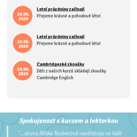
Letní prázdniny začínají
26.06.
Přejeme krásné a pohodové léto!
2026
Letní prázdniny začínají
26.06.
Přejeme krásné a pohodové léto!
2026
Cambridgeské zkoušky
10.06.
Děti z našich kurzů skládají zkoušky
2026
Cambridge English
Spokojenost s kurzem a lektorkou
Poděkování za skype lekce
...Kurz je skvělý už jen z toho důvodu, že naše
"...
dcera Bětka Teuberová navštěvuje ve Vaší